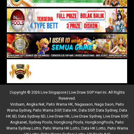
Copyright © 2026 Live Singapore | Live Draw SGP Hari Ini. All Rights
Reserved.
Virdsam
,
Angka Net
,
Paito Warna HK
,
Nagasaon
,
Naga Saon
,
Paito
Warna Sydney
,
Paito Warna SGP
,
Data HK
,
Data SGP
,
Data Sydney
,
Data
HK 6D
,
Data Sydney 6D
,
Live Draw HK
,
Live Draw Sydney
,
Live Draw SGP
,
Angkanet
,
Sydney Pools
,
Hongkong Pools
,
HongkongPools
,
Paito
Warna Sydney Lotto
,
Paito Warna HK Lotto
,
Data HK Lotto
,
Paito Warna