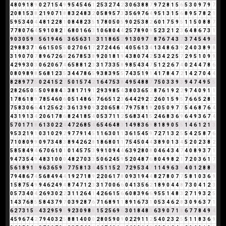
4
8
0
9
1
8
9
0
2
7
1
5
4
9
9
5
4
5
4
6
1
2
5
3
2
7
4
2
3
0
6
3
8
8
7
9
7
2
8
1
5
6
5
3
0
9
7
9
7
2
0
8
1
5
3
8
2
1
9
0
7
1
8
8
3
2
4
8
3
2
0
5
8
9
5
7
3
3
5
6
9
7
6
4
9
5
1
3
1
5
6
8
9
5
7
8
2
1
5
9
5
3
4
0
4
4
8
1
2
2
8
1
0
8
4
8
2
3
5
1
7
8
0
5
0
5
9
0
2
5
3
8
2
6
0
1
7
5
9
5
1
1
5
0
8
8
7
7
7
8
0
7
6
4
5
9
1
0
8
2
1
6
8
0
1
6
6
3
1
0
6
8
0
4
4
2
5
7
8
9
0
9
5
2
3
2
1
2
3
6
4
8
6
7
3
1
9
0
3
0
5
9
5
5
6
1
9
4
6
1
3
6
5
6
3
1
4
3
1
1
8
6
5
2
9
1
3
0
9
7
7
8
7
6
7
4
3
7
3
7
4
5
4
9
4
2
9
8
8
3
7
1
6
6
1
5
0
5
5
0
2
7
0
6
1
7
2
7
2
4
4
6
1
4
0
5
6
1
3
4
1
3
4
8
6
3
9
2
4
0
3
8
9
8
3
1
9
0
7
0
7
8
9
6
7
2
6
8
2
6
7
8
5
3
8
9
2
0
1
8
1
9
4
3
8
0
7
4
2
5
3
4
2
2
5
7
2
9
5
1
0
9
9
4
2
9
9
3
0
3
0
6
2
0
6
7
4
6
5
8
8
1
2
3
3
1
7
3
3
5
8
9
8
5
4
3
4
7
5
1
2
2
6
7
4
0
2
4
4
7
8
6
0
8
0
9
8
9
8
5
6
8
1
2
3
5
3
4
4
7
8
6
5
9
3
8
3
9
5
5
7
4
3
5
1
9
1
4
1
7
8
4
7
2
1
4
2
7
0
4
4
8
2
8
9
7
7
5
0
2
4
1
5
2
7
5
0
1
5
7
4
2
1
6
4
7
5
3
8
4
9
5
4
8
8
7
7
5
0
3
3
9
3
9
4
7
4
9
5
5
2
8
2
6
5
0
5
5
0
9
8
8
4
3
3
8
1
7
1
9
1
2
9
3
9
8
5
4
3
8
0
3
6
5
2
8
7
6
1
9
2
2
9
7
4
0
9
1
1
1
7
8
6
1
8
9
7
8
5
4
6
0
6
0
5
1
4
8
6
5
7
6
6
5
1
2
3
6
4
4
2
9
2
2
2
6
0
1
5
9
5
7
6
6
5
2
8
1
7
5
8
3
0
6
6
4
1
2
5
6
2
8
3
6
1
3
9
0
9
3
2
0
6
5
8
4
7
9
7
5
8
1
9
2
0
5
0
9
7
7
5
4
6
8
7
6
4
4
3
1
9
1
3
4
2
0
6
1
7
8
6
8
2
4
1
8
5
4
0
5
3
7
1
1
2
5
6
8
3
4
1
5
2
4
6
8
3
6
9
6
4
9
3
6
7
4
5
7
0
1
7
1
8
6
1
3
0
2
2
4
4
7
2
6
8
5
4
6
5
4
6
4
8
3
1
4
9
8
3
6
9
8
1
8
9
0
5
5
1
4
6
1
2
1
3
9
5
3
2
1
9
1
0
3
1
0
2
9
2
9
7
7
9
1
4
5
1
1
6
3
0
1
1
3
6
1
5
4
5
9
7
2
7
1
3
2
5
5
4
2
5
8
7
6
7
1
0
8
0
9
9
0
9
7
3
4
8
3
8
9
4
2
6
2
8
1
8
6
8
0
1
1
7
5
4
5
0
4
4
3
8
9
0
1
3
4
5
2
0
2
3
8
2
5
8
5
8
4
9
4
6
7
0
6
1
0
1
0
1
4
5
7
5
3
9
9
1
0
9
4
4
6
3
9
2
8
0
8
0
4
6
4
3
4
7
4
0
8
9
3
7
1
9
4
7
3
5
4
9
4
8
3
1
0
0
0
4
8
2
7
0
3
3
5
0
6
2
4
5
9
5
2
0
4
8
7
6
8
0
4
9
8
2
1
7
2
0
3
6
1
7
5
6
1
8
9
1
1
9
6
3
6
5
9
5
7
7
5
8
1
3
4
4
5
1
1
5
2
7
7
2
9
5
3
4
7
1
1
4
9
6
3
9
4
0
1
2
8
8
7
7
9
4
8
6
7
4
5
6
8
4
9
4
4
1
9
2
7
1
8
9
2
2
0
6
1
7
8
0
9
3
1
9
4
4
8
2
7
8
0
7
7
5
8
1
0
3
6
9
1
5
8
7
5
4
9
9
4
6
2
4
9
4
8
7
4
7
1
2
3
3
1
7
0
0
6
6
0
4
1
3
5
6
2
1
8
9
0
4
4
8
7
3
0
4
1
2
3
0
5
7
3
4
0
4
2
6
9
3
0
2
2
3
1
1
2
6
4
1
4
2
6
6
1
5
6
6
0
8
3
9
6
6
9
5
5
1
4
8
3
2
7
1
9
3
2
5
1
4
3
7
6
8
5
5
8
4
3
7
9
7
0
3
9
2
8
7
6
7
1
6
8
9
1
1
8
9
1
6
7
3
1
0
5
3
4
6
2
8
3
0
9
6
3
7
1
6
2
7
3
1
5
6
4
3
2
9
5
9
5
9
2
3
0
9
8
8
1
5
2
5
6
9
6
3
0
1
8
4
8
3
6
3
9
0
7
1
8
6
7
7
8
4
9
4
4
5
9
6
7
4
2
7
9
4
0
3
2
5
8
8
1
4
0
0
0
2
8
0
5
9
0
9
0
2
2
9
1
1
2
5
4
0
2
3
2
5
5
1
1
8
3
6
9