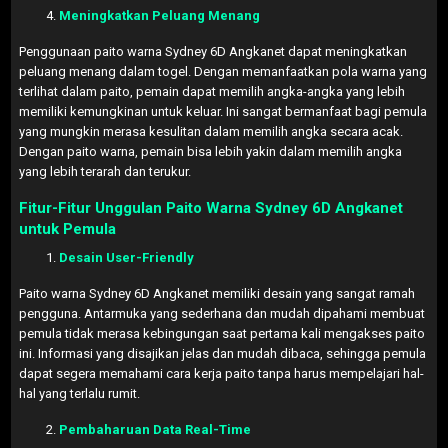
Meningkatkan Peluang Menang
Penggunaan paito warna Sydney 6D Angkanet dapat meningkatkan
peluang menang dalam togel. Dengan memanfaatkan pola warna yang
terlihat dalam paito, pemain dapat memilih angka-angka yang lebih
memiliki kemungkinan untuk keluar. Ini sangat bermanfaat bagi pemula
yang mungkin merasa kesulitan dalam memilih angka secara acak.
Dengan paito warna, pemain bisa lebih yakin dalam memilih angka
yang lebih terarah dan terukur.
Fitur-Fitur Unggulan Paito Warna Sydney 6D Angkanet
untuk Pemula
Desain User-Friendly
Paito warna Sydney 6D Angkanet memiliki desain yang sangat ramah
pengguna. Antarmuka yang sederhana dan mudah dipahami membuat
pemula tidak merasa kebingungan saat pertama kali mengakses paito
ini. Informasi yang disajikan jelas dan mudah dibaca, sehingga pemula
dapat segera memahami cara kerja paito tanpa harus mempelajari hal-
hal yang terlalu rumit.
Pembaharuan Data Real-Time