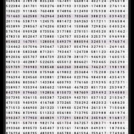
9
6
9
5
8
4
3
3
7
8
9
7
8
6
8
3
5
2
4
0
4
1
6
7
4
9
1
1
6
6
0
8
1
4
5
4
0
2
1
2
4
6
2
9
6
0
1
8
9
5
2
2
3
8
4
3
2
4
1
7
0
1
1
9
5
0
2
7
6
4
0
8
7
1
9
3
3
3
1
3
2
6
9
6
1
7
4
8
3
8
2
2
7
6
1
1
4
5
1
3
0
6
2
3
5
9
1
1
8
4
5
9
7
6
0
4
8
8
7
0
7
4
8
9
6
6
3
1
2
4
9
0
9
3
7
5
9
3
8
2
4
9
3
0
8
4
3
7
5
1
6
6
3
9
6
6
2
5
8
0
8
7
6
2
9
6
4
1
2
4
5
9
3
5
8
7
0
3
6
4
0
4
3
8
8
2
1
5
6
0
3
9
4
5
2
7
2
0
1
1
9
6
6
5
3
8
7
1
9
1
1
2
4
5
7
5
3
8
8
1
4
7
2
9
3
6
9
2
6
3
9
5
1
7
2
1
1
2
3
0
6
5
8
4
3
4
5
3
8
9
9
9
2
9
8
5
6
7
4
6
7
4
2
0
6
6
0
3
8
3
1
4
5
1
5
0
8
6
8
5
7
2
9
8
2
6
8
0
4
0
5
2
4
6
5
7
6
7
0
4
4
0
9
0
9
2
8
1
0
7
3
5
5
6
2
3
1
7
1
8
0
8
2
7
0
1
5
1
6
0
3
4
5
2
0
2
8
5
1
4
6
2
8
4
7
8
3
1
0
1
8
5
2
0
4
7
2
0
7
3
8
8
0
8
1
2
4
7
0
7
7
0
5
3
4
5
4
9
3
2
5
3
7
9
7
0
9
6
9
9
8
8
8
5
4
6
5
2
7
1
6
7
5
9
1
1
1
2
8
0
0
4
4
5
4
9
3
7
9
7
8
8
0
5
9
4
4
3
2
4
5
1
0
1
9
7
6
0
7
4
2
1
3
4
4
6
2
8
5
0
7
5
9
6
6
3
9
3
6
4
7
2
1
2
5
3
0
7
7
0
5
4
7
9
4
4
3
2
7
9
5
1
6
2
6
9
1
6
5
2
3
4
0
4
1
8
9
5
8
3
3
6
8
5
8
7
1
3
0
1
1
7
9
3
4
4
7
2
1
2
4
7
3
8
2
5
8
1
1
2
3
5
4
0
2
6
7
9
7
8
9
2
0
3
6
9
6
5
5
7
0
7
7
0
8
4
7
3
9
3
2
3
5
3
7
8
6
3
8
1
0
7
1
8
9
4
6
9
2
0
2
1
6
0
5
1
5
6
9
8
7
6
1
3
4
4
0
2
8
8
7
6
5
2
2
6
3
5
8
6
5
5
0
1
2
3
8
0
6
6
2
1
3
7
9
3
4
6
5
2
2
6
5
2
9
0
9
5
5
9
7
0
9
9
7
9
0
9
8
3
2
9
3
8
5
4
8
3
6
6
0
2
6
0
6
3
8
4
0
9
6
6
7
4
6
2
4
7
2
1
9
8
1
9
8
8
0
8
1
0
3
1
4
9
0
0
9
3
8
2
0
7
5
9
6
8
5
6
1
9
8
0
2
2
2
5
3
6
8
4
3
1
7
5
2
0
8
8
2
6
1
8
7
5
3
7
9
6
3
9
4
4
8
2
4
5
6
0
6
0
9
3
8
8
1
9
2
7
8
0
4
4
8
0
2
3
7
9
6
6
9
8
4
0
9
8
8
4
3
5
4
1
9
1
0
6
6
5
8
6
5
8
0
3
0
6
7
4
1
4
3
3
8
4
3
6
0
0
7
9
3
3
7
7
6
1
6
0
6
2
1
9
3
9
5
5
0
2
7
3
7
1
8
3
5
8
9
5
7
3
9
3
5
3
9
4
4
5
8
5
6
0
2
2
1
0
9
9
6
0
6
4
6
7
8
2
3
5
8
5
1
7
3
0
3
2
5
3
9
8
7
6
8
4
2
7
0
9
9
0
7
9
6
6
3
9
1
9
2
8
5
6
2
8
1
5
0
7
3
1
9
8
7
6
0
9
9
2
5
9
4
9
2
2
3
9
4
0
8
0
8
3
0
7
3
9
5
5
9
3
6
1
1
5
6
0
0
5
3
8
7
6
7
2
4
3
5
9
5
9
4
3
7
0
1
1
0
3
7
1
5
2
7
2
1
5
3
6
7
4
4
7
0
1
5
5
1
9
4
0
9
3
9
3
4
1
6
7
6
8
5
3
7
3
2
6
5
2
7
5
0
2
9
2
2
4
8
2
0
3
2
5
1
6
8
6
2
0
2
9
7
1
5
1
3
4
6
4
6
9
0
0
0
2
0
1
3
2
3
5
1
1
8
9
4
0
4
5
2
4
7
9
4
4
2
6
1
3
1
9
1
7
1
5
0
6
8
5
1
8
3
7
8
6
5
8
7
3
9
9
5
5
5
1
1
3
3
2
5
0
5
6
1
8
0
8
7
1
3
7
9
5
5
2
3
3
9
8
8
7
4
0
1
9
7
4
2
3
9
0
2
4
7
2
9
7
7
9
5
0
5
4
0
4
8
3
9
3
1
7
7
2
9
1
1
5
8
0
4
7
4
2
2
4
5
9
6
9
6
9
1
6
8
1
7
8
0
7
1
8
3
1
4
5
8
7
0
1
8
9
9
8
2
1
7
4
2
6
5
1
7
3
4
7
3
6
7
2
5
7
3
5
2
8
3
7
1
8
9
4
8
9
0
1
1
2
9
3
3
6
0
6
8
9
0
5
7
3
1
5
4
5
4
0
7
7
3
1
5
1
6
1
7
7
4
1
8
6
9
6
0
4
9
3
9
1
1
1
8
7
0
0
6
6
8
7
6
2
3
4
7
6
0
8
2
9
5
5
4
8
3
0
9
3
3
0
6
5
7
8
0
8
8
4
1
5
9
4
4
2
5
9
4
1
7
8
2
7
4
9
6
0
6