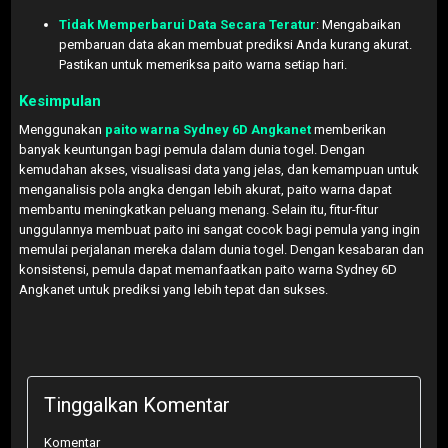
Tidak Memperbarui Data Secara Teratur
: Mengabaikan
pembaruan data akan membuat prediksi Anda kurang akurat.
Pastikan untuk memeriksa paito warna setiap hari.
Kesimpulan
Menggunakan
paito warna Sydney 6D Angkanet
memberikan
banyak keuntungan bagi pemula dalam dunia togel. Dengan
kemudahan akses, visualisasi data yang jelas, dan kemampuan untuk
menganalisis pola angka dengan lebih akurat, paito warna dapat
membantu meningkatkan peluang menang. Selain itu, fitur-fitur
unggulannya membuat paito ini sangat cocok bagi pemula yang ingin
memulai perjalanan mereka dalam dunia togel. Dengan kesabaran dan
konsistensi, pemula dapat memanfaatkan paito warna Sydney 6D
Angkanet untuk prediksi yang lebih tepat dan sukses.
Tinggalkan Komentar
Komentar