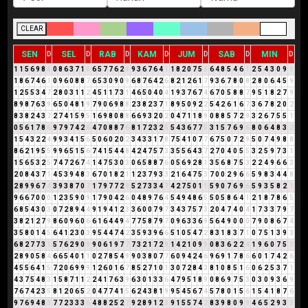
CLEAR
SEN
SEL
RAB
KAM
JUM
SAB
MIN
D
D
D
D
D
D
D
1
1
5
6
9
8
8
0
8
6
3
7
1
8
6
5
7
7
6
2
8
9
3
6
7
6
4
1
1
8
2
0
7
5
3
6
4
8
5
4
6
1
2
5
4
3
0
9
9
1
8
6
7
4
6
1
0
9
6
0
8
8
7
6
5
3
0
9
0
9
6
8
7
6
4
2
6
8
2
1
2
6
1
7
9
3
6
7
8
0
8
2
8
0
6
4
5
9
1
2
5
5
3
4
7
2
8
0
3
1
1
2
4
5
1
1
7
3
1
4
6
5
0
4
0
4
1
9
3
7
6
7
4
6
7
0
5
8
8
7
9
5
1
8
2
7
9
8
9
8
7
6
3
9
6
5
0
4
8
1
9
7
9
0
6
9
8
8
2
3
8
2
3
7
1
8
9
5
0
9
2
2
5
4
2
6
1
6
7
3
6
7
8
2
0
2
8
3
8
2
4
3
7
2
7
4
1
5
9
5
1
6
9
8
0
8
8
6
6
9
3
2
0
2
0
4
7
1
1
8
9
0
8
8
5
7
2
9
3
2
6
7
5
5
1
0
5
6
1
7
8
6
9
7
9
7
4
2
6
4
7
0
8
8
7
6
8
1
7
2
3
2
5
5
4
3
6
7
7
5
3
1
5
7
6
9
6
8
0
6
4
8
3
2
1
5
4
3
2
2
4
9
9
3
4
1
5
6
5
0
6
0
2
0
2
3
4
3
3
1
7
8
7
5
4
1
0
7
7
6
7
5
0
7
2
9
5
0
7
4
9
8
8
8
6
2
1
9
5
5
9
9
6
5
1
5
6
7
4
1
5
4
4
8
4
2
4
7
5
7
3
3
5
5
6
4
3
7
2
7
0
4
0
5
5
3
2
5
9
7
3
1
1
5
6
5
3
2
5
7
4
7
2
6
7
4
1
4
7
5
3
0
3
0
6
5
8
8
7
6
0
5
6
9
2
8
1
3
5
6
8
7
5
3
2
2
4
9
6
6
3
2
0
8
4
3
7
1
4
5
3
9
4
8
3
6
7
0
1
8
2
1
1
2
3
7
9
3
3
2
1
6
4
7
5
3
7
0
0
2
9
6
6
5
9
8
3
4
4
8
2
8
9
9
6
7
4
3
9
3
8
7
0
7
1
7
9
7
7
2
9
5
2
7
3
3
4
7
4
2
7
5
0
1
1
5
9
0
7
6
9
6
5
9
3
5
8
2
1
9
6
6
7
0
0
0
1
2
3
5
9
0
9
1
7
9
0
4
2
6
0
4
8
9
7
6
4
5
4
9
4
8
6
5
5
0
5
8
6
4
1
2
1
8
7
8
6
5
6
8
5
4
3
0
3
0
7
2
8
9
4
4
9
1
9
4
1
2
3
3
6
0
0
7
9
7
3
4
3
7
5
7
3
2
0
4
7
4
0
4
1
7
3
3
7
9
7
3
8
2
1
2
7
9
8
6
0
9
6
0
6
6
1
6
4
4
9
4
7
7
5
8
7
9
7
0
9
6
3
3
6
9
5
6
4
9
0
0
0
7
9
0
8
6
7
4
3
5
8
0
1
4
5
6
4
1
2
3
0
3
9
5
4
4
7
4
2
3
5
9
3
9
6
6
5
1
0
5
4
7
2
8
3
1
8
3
7
1
0
7
5
1
3
9
3
6
8
2
7
7
3
1
5
7
6
2
9
0
9
9
0
6
1
9
7
7
7
3
2
1
7
2
9
1
4
2
1
0
9
9
0
8
3
6
2
2
4
1
9
6
0
7
5
3
2
8
9
0
5
8
4
6
6
5
4
0
1
1
0
2
7
8
5
4
9
9
0
3
8
0
7
7
6
0
9
4
2
4
6
9
6
9
1
7
8
6
6
0
1
7
4
2
6
4
5
5
6
4
1
5
7
2
0
6
9
9
9
1
2
6
0
1
6
7
8
5
2
7
1
0
1
3
0
7
2
8
4
3
8
1
0
8
5
1
6
0
6
2
5
3
7
1
4
3
7
5
4
8
3
1
5
8
7
1
1
2
2
4
1
7
6
3
9
6
3
0
1
3
3
6
4
7
9
5
1
8
9
0
8
6
9
7
5
3
0
3
0
9
3
6
9
7
6
7
4
2
3
5
8
1
2
0
6
5
2
0
4
7
7
4
1
5
6
2
4
3
8
1
9
9
5
4
5
6
7
4
5
7
8
0
1
5
6
1
5
4
1
8
7
6
9
7
6
9
4
8
3
7
7
2
3
3
3
6
4
8
8
2
5
2
7
9
2
8
9
1
2
3
9
1
5
5
7
4
2
8
3
9
8
0
9
9
4
6
5
2
9
3
3