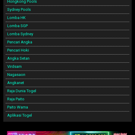
Hongkong Pools
Sydney Pools
Lomba HK
Lomba SGP
Lomba Sydney
Pencari Angka
Pencari Hoki
Angka Setan
Virdsam
Nagasaon
Angkanet
Raja Dunia Togel
Raja Paito
Paito Warna
Aplikasi Togel