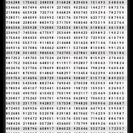
0
3
6
2
8
8
7
1
7
5
6
6
2
8
2
4
8
0
3
8
2
3
1
6
8
2
8
1
8
2
9
4
0
4
4
1
5
1
4
9
3
3
3
4
8
0
6
8
5
5
3
4
6
6
3
9
8
0
7
4
9
4
4
4
9
0
4
1
9
1
2
3
7
4
5
5
1
9
0
2
5
6
2
8
1
4
4
2
7
7
5
0
8
7
3
7
6
4
2
1
9
8
8
6
5
6
5
3
9
2
8
1
7
2
5
7
1
0
1
0
4
6
8
2
9
2
8
9
0
7
4
3
7
3
3
9
2
9
4
4
7
8
2
7
5
9
5
9
2
8
3
7
1
8
6
8
4
0
9
9
9
5
5
0
9
9
2
2
1
8
2
1
7
6
4
3
0
7
9
3
9
3
6
2
3
7
7
2
9
5
8
7
9
5
6
2
7
1
8
0
6
8
5
2
3
8
5
4
9
4
8
8
3
9
7
2
9
3
7
1
7
5
9
5
9
5
8
0
4
0
4
8
7
3
3
1
9
1
5
0
2
7
6
4
1
8
8
6
3
0
6
6
3
0
5
9
2
8
1
1
9
2
0
8
0
8
7
2
4
3
3
4
7
3
8
1
4
7
6
4
0
1
8
8
6
4
1
4
6
1
5
8
8
7
2
3
6
9
6
7
4
7
4
5
5
0
6
6
6
7
7
5
9
7
7
2
5
3
4
4
9
4
8
0
9
4
2
3
5
4
3
9
8
9
2
2
1
9
0
2
1
0
1
3
7
5
6
4
4
8
0
8
4
4
3
0
3
4
9
6
3
9
8
8
1
3
0
6
4
3
7
4
5
0
9
7
2
9
7
2
3
9
3
0
3
6
1
0
7
9
9
9
9
9
4
1
9
3
3
5
5
3
7
1
5
6
9
1
1
8
5
4
9
2
1
4
6
8
8
7
3
0
1
6
2
4
6
8
9
7
1
4
6
1
7
4
6
1
9
0
9
4
6
9
3
1
6
7
0
3
7
0
8
6
5
1
8
4
4
6
2
8
6
3
8
9
1
1
2
5
2
7
4
4
8
3
8
1
0
0
8
5
4
9
9
1
2
5
4
9
2
5
5
7
2
8
1
3
0
1
4
0
5
5
9
8
6
5
6
4
1
7
4
2
7
0
5
5
4
2
7
8
6
1
7
6
8
0
2
3
5
8
7
5
6
1
8
6
5
8
0
7
2
5
2
7
1
4
9
7
0
3
3
3
0
7
3
2
4
6
2
4
7
0
9
1
1
9
5
4
5
7
0
7
8
1
5
9
2
9
2
2
7
0
4
0
3
3
1
8
1
7
5
2
7
3
6
5
3
4
4
8
6
4
8
3
1
2
3
9
1
1
9
1
7
8
0
9
2
8
3
7
1
5
1
8
0
6
3
9
7
3
9
8
2
4
6
4
0
2
6
7
6
4
5
2
7
7
0
6
6
3
7
8
6
9
9
9
8
5
6
5
9
1
1
3
7
6
8
6
4
1
7
9
8
2
9
8
8
9
6
0
5
4
8
3
2
4
6
4
0
1
1
8
7
5
9
5
5
1
0
1
4
8
6
3
9
9
6
8
2
9
7
7
9
1
3
4
5
4
9
5
6
2
2
9
0
9
4
3
0
8
0
5
5
3
5
9
7
5
4
9
4
1
4
6
9
6
6
2
5
8
7
2
9
2
1
0
6
4
9
4
4
9
3
8
4
0
7
7
5
1
5
7
1
8
9
8
4
9
2
0
3
3
3
0
2
9
8
3
2
5
4
3
5
0
8
8
8
8
2
7
4
4
8
7
6
9
0
4
3
7
2
7
0
5
3
8
2
9
5
2
9
0
3
3
4
8
7
0
9
1
1
5
7
8
0
3
4
7
4
5
4
1
0
7
7
9
3
3
4
4
1
5
5
3
4
6
9
0
9
1
9
8
7
2
3
5
1
5
9
3
0
1
1
0
2
6
9
0
7
7
9
9
1
3
6
5
2
4
9
0
7
0
3
3
6
1
5
4
0
2
2
7
5
0
1
9
9
9
0
9
2
1
1
7
8
1
2
5
4
6
9
6
2
4
8
6
1
5
6
5
2
0
8
3
7
1
2
7
5
2
6
3
9
3
9
0
7
0
1
1
4
7
0
9
3
6
9
0
6
2
8
9
2
2
7
0
6
0
3
2
5
8
3
1
5
0
2
2
5
6
7
5
1
3
4
2
3
1
7
7
0
7
9
4
2
8
3
7
1
1
5
7
3
3
8
2
7
9
4
8
2
0
2
3
9
0
9
0
6
6
2
0
4
6
8
7
6
8
7
2
4
0
3
3
5
6
9
9
3
6
9
4
3
0
8
9
0
9
5
2
9
0
1
4
5
1
8
5
6
5
8
4
6
4
7
9
3
4
7
3
9
9
3
8
7
6
8
5
2
6
8
5
4
9
1
2
3
7
4
2
5
3
2
0
7
8
6
0
2
9
1
8
3
2
8
5
7
0
6
3
9
7
1
4
2
3
9
3
5
1
9
9
8
7
6
4
9
8
5
9
0
9
1
0
9
4
7
2
9
8
2
9
0
5
1
6
9
1
3
5
7
6
4
5
0
5
1
6
6
3
7
1
9
6
8
2
1
8
8
6
7
8
9
8
7
6
8
4
2
4
6
2
1
9
8
6
9
6
0
5
7
2
8
1
9
4
3
6
6
0
5
5
1
7
5
7
9
9
9
0
8
4
9
2
6
8
4
6
0
1
9
1
1
4
9
3
6
6
0
6
2
5
8
7
9
6
6
6
0
8
9
1
7
8
5
8
6
0
2
3
5
9
2
5
4
4
6
1
3
3
2
7
2
8
1
1
7
2
3
5
7
3