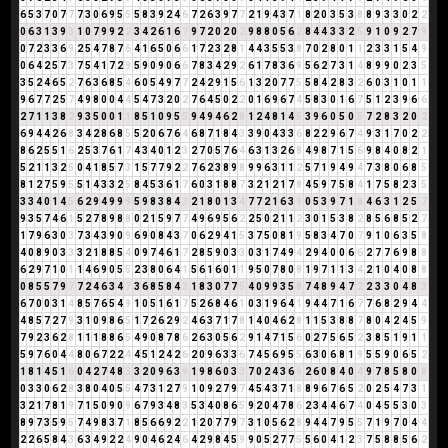
6
5
3
7
0
7
7
7
3
0
6
9
5
5
5
8
3
9
2
4
6
7
2
6
3
9
7
7
2
1
9
4
3
7
1
8
2
0
3
5
3
8
8
9
3
3
0
2
2
0
6
3
1
3
9
3
1
0
7
9
9
2
2
3
4
2
6
1
6
7
9
7
2
0
2
0
2
9
8
8
0
5
6
2
8
4
4
3
3
2
5
9
1
0
9
2
7
9
0
7
2
3
3
6
9
2
5
4
7
8
7
6
4
1
6
5
0
6
6
1
7
2
3
2
8
1
4
4
3
5
5
3
8
7
0
2
8
0
1
1
2
3
3
1
5
4
9
0
6
4
2
5
7
3
7
5
4
1
7
2
9
5
9
0
9
0
6
6
7
8
3
4
2
9
2
6
1
7
8
3
6
9
5
6
2
7
3
1
4
8
9
9
0
2
3
5
3
5
2
4
6
5
2
7
6
3
6
8
5
4
6
0
5
4
9
7
7
2
4
2
9
1
5
6
1
3
2
0
7
7
5
5
8
4
2
8
3
2
6
0
3
1
0
1
1
9
6
7
7
2
5
7
4
9
8
0
0
4
4
5
4
7
3
2
0
2
7
6
4
5
0
2
2
0
1
6
9
6
7
4
5
8
3
0
1
6
7
5
1
2
3
9
6
6
2
7
1
1
3
8
2
9
3
5
0
0
1
1
8
5
1
0
9
5
5
9
4
9
4
6
2
8
1
2
4
8
1
4
5
3
9
6
0
5
0
5
7
2
8
3
2
0
2
6
9
4
4
2
6
8
3
4
2
8
6
8
5
5
2
0
6
7
6
4
6
8
7
1
8
4
3
3
9
0
4
3
3
6
8
2
2
9
6
7
4
9
3
1
7
0
2
2
8
6
2
5
5
1
6
2
5
3
7
6
1
7
4
3
4
0
1
2
3
2
7
0
5
7
6
4
6
3
1
3
2
6
8
4
9
8
7
1
5
6
9
8
4
0
8
2
1
5
2
1
1
3
2
5
0
4
1
8
5
7
3
1
5
7
7
9
2
2
7
6
2
3
8
9
8
9
9
6
3
1
1
2
5
7
1
9
4
9
4
7
3
8
0
6
8
5
8
1
2
7
5
9
5
5
1
4
3
3
2
5
8
4
5
3
6
1
7
6
0
3
1
8
8
7
3
2
1
2
1
7
8
4
5
9
7
5
8
4
1
7
5
8
2
3
5
3
3
4
0
1
4
5
6
2
9
4
9
9
9
5
9
8
3
8
4
3
2
1
8
0
1
3
4
7
7
2
1
6
3
9
0
5
3
9
7
1
8
4
6
3
1
2
5
7
9
3
5
7
4
6
1
5
2
7
8
9
8
8
0
2
1
5
9
7
7
4
9
6
9
5
6
2
2
5
0
2
1
1
2
3
0
1
5
3
8
2
8
5
6
8
5
2
7
1
7
9
6
3
0
3
7
3
4
3
9
0
9
6
9
0
8
4
3
7
0
6
2
9
4
1
5
3
7
5
0
8
1
9
5
8
3
4
7
0
7
9
1
0
6
3
5
8
4
0
8
9
0
3
3
3
2
1
8
8
5
4
0
9
7
4
6
1
7
2
8
5
9
0
3
3
0
3
1
7
4
9
4
2
9
4
0
0
6
6
2
7
7
6
9
8
8
6
2
9
7
1
0
1
1
4
6
9
0
5
5
2
3
8
0
6
4
1
5
6
1
6
0
1
1
9
5
0
7
8
0
8
1
9
7
1
1
3
4
2
1
0
4
0
8
8
0
8
5
5
7
9
7
7
2
4
6
3
4
7
3
6
8
5
8
4
3
1
8
3
0
7
7
5
4
0
9
9
3
5
8
7
4
8
9
4
7
2
2
3
3
0
4
8
3
6
7
0
0
3
1
4
8
5
7
6
5
4
9
1
0
5
1
6
1
7
5
2
6
8
4
6
1
0
3
1
9
6
4
1
9
4
4
7
1
6
7
7
6
8
2
9
4
4
4
8
5
7
2
7
9
3
1
0
9
8
6
5
1
7
2
6
2
9
2
4
6
3
7
1
7
8
1
4
0
4
6
2
8
1
1
5
3
8
8
7
8
0
4
2
4
5
9
7
9
2
3
6
2
8
1
1
1
8
8
6
5
4
9
0
8
7
8
6
2
6
3
0
5
6
2
9
1
4
7
1
5
6
0
2
7
5
6
5
2
3
8
5
1
9
1
1
5
9
7
6
0
4
4
8
0
6
7
2
2
4
4
5
1
2
4
2
6
2
0
9
6
3
3
6
7
4
5
6
9
5
5
6
3
0
6
8
1
9
5
5
9
0
6
5
2
1
8
1
4
5
1
6
0
4
2
7
4
8
3
3
2
0
9
6
3
9
1
9
8
6
0
3
3
7
0
2
4
3
6
9
2
6
0
8
4
0
4
9
7
8
5
8
0
8
0
3
3
0
6
2
8
3
8
0
4
0
5
5
4
7
3
1
2
7
9
1
0
9
2
7
9
7
4
5
4
3
7
1
8
8
9
6
7
6
5
2
0
2
5
4
7
3
1
3
2
1
7
8
1
9
7
1
5
0
9
0
9
6
7
9
3
4
8
3
5
3
4
0
8
6
5
9
2
0
4
7
8
6
2
3
4
4
6
7
4
0
4
5
5
3
0
3
8
9
7
3
5
9
5
7
4
9
8
3
7
1
8
5
6
6
9
2
2
1
2
0
7
7
9
7
3
1
0
5
6
2
8
9
4
4
7
9
5
5
7
1
9
7
0
4
4
2
2
6
5
8
4
3
6
3
4
9
2
2
4
9
0
4
6
2
4
6
4
2
9
8
4
5
9
9
0
5
2
7
7
5
5
6
0
4
1
2
3
7
5
8
8
5
6
2