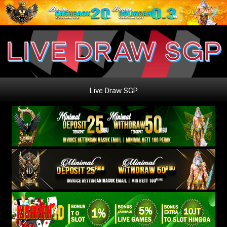
Live Draw SGP