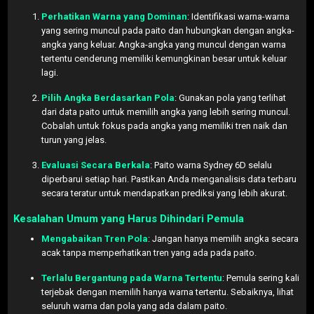
Perhatikan Warna yang Dominan
: Identifikasi warna-warna
yang sering muncul pada paito dan hubungkan dengan angka-
angka yang keluar. Angka-angka yang muncul dengan warna
tertentu cenderung memiliki kemungkinan besar untuk keluar
lagi.
Pilih Angka Berdasarkan Pola
: Gunakan pola yang terlihat
dari data paito untuk memilih angka yang lebih sering muncul.
Cobalah untuk fokus pada angka yang memiliki tren naik dan
turun yang jelas.
Evaluasi Secara Berkala
: Paito warna Sydney 6D selalu
diperbarui setiap hari. Pastikan Anda menganalisis data terbaru
secara teratur untuk mendapatkan prediksi yang lebih akurat.
Kesalahan Umum yang Harus Dihindari Pemula
Mengabaikan Tren Pola
: Jangan hanya memilih angka secara
acak tanpa memperhatikan tren yang ada pada paito.
Terlalu Bergantung pada Warna Tertentu
: Pemula sering kali
terjebak dengan memilih hanya warna tertentu. Sebaiknya, lihat
seluruh warna dan pola yang ada dalam paito.